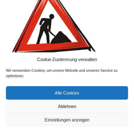
Cookie-Zustimmung verwalten
Wir verwenden Cookies, um unsere Website und unseren Service zu
optimieren.
Alle Cookies
© 2026 Volkstanzgruppe Greffen e.V.. Created for free
using WordPress and
Kubio
Ablehnen
Einstellungen anzeigen