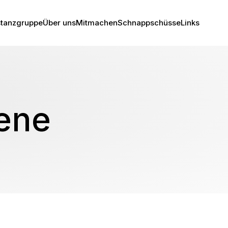
stanzgruppe
Über uns
Mitmachen
Schnappschüsse
Links
ene