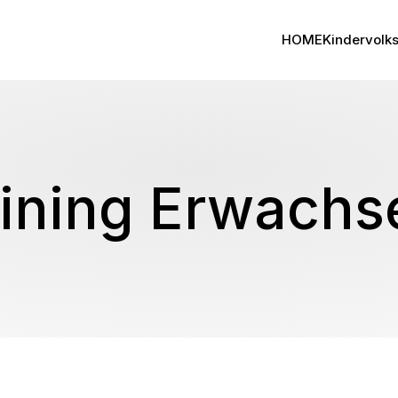
HOME
Kindervolk
aining Erwachs